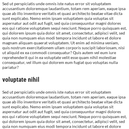
Sed ut perspiciatis unde omnis iste natus error sit voluptatem
accusantium doloremque laudantium, totam rem aperiam, eaque ipsa
quae ab illo inventore veritatis et quasi architecto beatae vitae dicta
sunt explicabo. Nemo enim ipsam voluptatem quia voluptas sit
aspernatur aut odit aut fugit, sed quia consequuntur magni dolores
eos qui ratione voluptatem sequi nesciunt. Neque porro quisquam est,
qui dolorem ipsum quia dolor sit amet, consectetur, adipisci velit, sed
quia non numquam eius modi tempora incidunt ut labore et dolore
magnam aliquam quaerat voluptatem. Ut enim ad minima veniam,
quis nostrum exercitationem ullam corporis suscipit laboriosam, nisi
ut aliquid ex ea commodi consequatur? Quis autem vel eum iure
reprehenderit qui in ea voluptate velit esse quam nihil molestiae
consequatur, vel illum qui dolorem eum fugiat quo voluptas nulla
pariatur?
voluptate nihil
Sed ut perspiciatis unde omnis iste natus error sit voluptatem
accusantium doloremque laudantium, totam rem aperiam, eaque ipsa
quae ab illo inventore veritatis et quasi architecto beatae vitae dicta
sunt explicabo. Nemo enim ipsam voluptatem quia voluptas sit
aspernatur aut odit aut fugit, sed quia consequuntur magni dolores
eos qui ratione voluptatem sequi nesciunt. Neque porro quisquam est,
qui dolorem ipsum quia dolor sit amet, consectetur, adipisci velit, sed
quia non numquam eius modi tempora incidunt ut labore et dolore