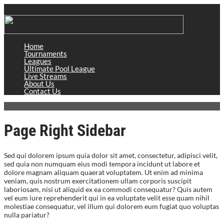
Home
Tournaments
Leagues
Ultimate Pool League
Live Streams
About Us
Contact Us
Page Right Sidebar
Sed qui dolorem ipsum quia dolor sit amet, consectetur, adipisci velit,
sed quia non numquam eius modi tempora incidunt ut labore et
dolore magnam aliquam quaerat voluptatem. Ut enim ad minima
veniam, quis nostrum exercitationem ullam corporis suscipit
laboriosam, nisi ut aliquid ex ea commodi consequatur? Quis autem
vel eum iure reprehenderit qui in ea voluptate velit esse quam nihil
molestiae consequatur, vel illum qui dolorem eum fugiat quo voluptas
nulla pariatur?