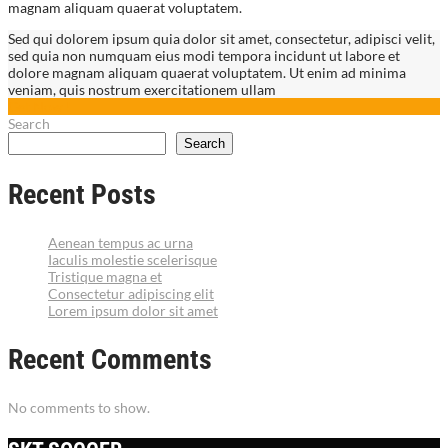
magnam aliquam quaerat voluptatem.
Sed qui dolorem ipsum quia dolor sit amet, consectetur, adipisci velit,
sed quia non numquam eius modi tempora incidunt ut labore et
dolore magnam aliquam quaerat voluptatem. Ut enim ad minima
veniam, quis nostrum exercitationem ullam
Get Now !
Search
Search
Recent Posts
Aenean tempus ac urna
Iaculis molestie scelerisque
Tristique magna et
Consectetur adipiscing elit
Lorem ipsum dolor sit amet
Recent Comments
No comments to show.