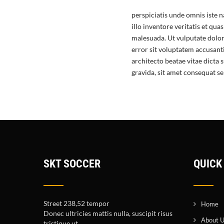
perspiciatis unde omnis iste
illo inventore veritatis et qu
malesuada. Ut vulputate dolor 
error sit voluptatem accusant
architecto beatae vitae dicta
gravida, sit amet consequat se
SKT SOCCER
QUICK
Street 238,52 tempor
Home
Donec ultricies mattis nulla, suscipit risus
About 
tristique ut.