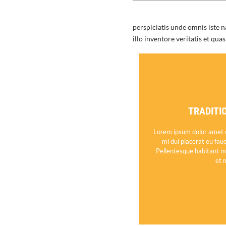
perspiciatis unde omnis iste
illo inventore veritatis et qua
TRADITI
Lorem ipsum dolor amet c
mi dui placerat eu fauc
Pellentesque habitant mo
et 