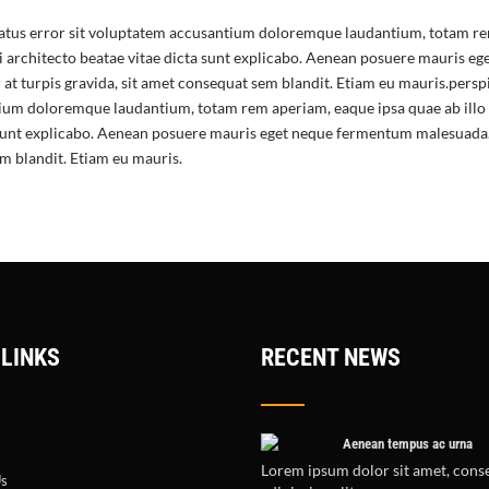
 natus error sit voluptatem accusantium doloremque laudantium, totam re
asi architecto beatae vitae dicta sunt explicabo. Aenean posuere mauris 
at turpis gravida, sit amet consequat sem blandit. Etiam eu mauris.perspi
ium doloremque laudantium, totam rem aperiam, eaque ipsa quae ab illo i
 sunt explicabo. Aenean posuere mauris eget neque fermentum malesuada. 
m blandit. Etiam eu mauris.
 LINKS
RECENT NEWS
Aenean tempus ac urna
Lorem ipsum dolor sit amet, cons
Us