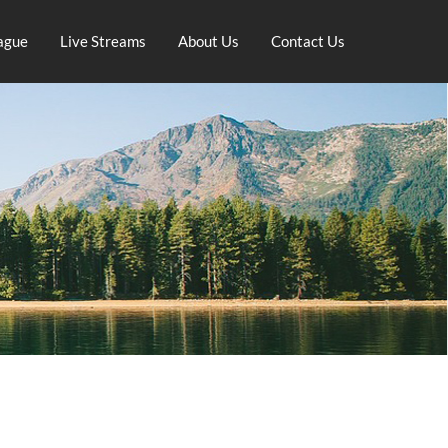
ague
Live Streams
About Us
Contact Us