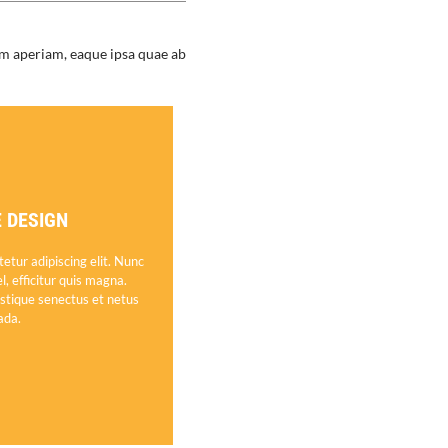
m aperiam, eaque ipsa quae ab
 DESIGN
tur adipiscing elit. Nunc
l, efficitur quis magna.
istique senectus et netus
ada.