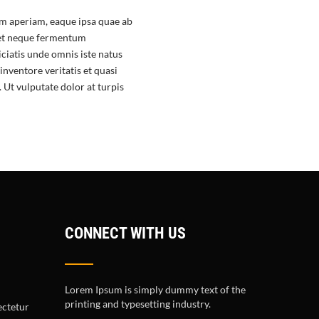
m aperiam, eaque ipsa quae ab
eget neque fermentum
ciatis unde omnis iste natus
nventore veritatis et quasi
Ut vulputate dolor at turpis
CONNECT WITH US
Lorem Ipsum is simply dummy text of the
printing and typesetting industry.
ectetur