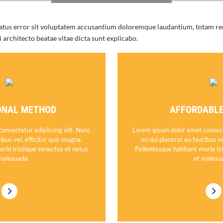
 natus error sit voluptatem accusantium doloremque laudantium, totam re
si architecto beatae vitae dicta sunt explicabo.
ONAL METHOD
AFFORDABLE
onsectetur adipiscing elit. Nunc
Lorem ipsum dolor amet consecte
ibus vel, efficitur quis magna.
mi dui placerat eu faucibus ve
rbi tristique senectus et netus
Pellentesque habitant morbi tr
malesuada.
et malesu