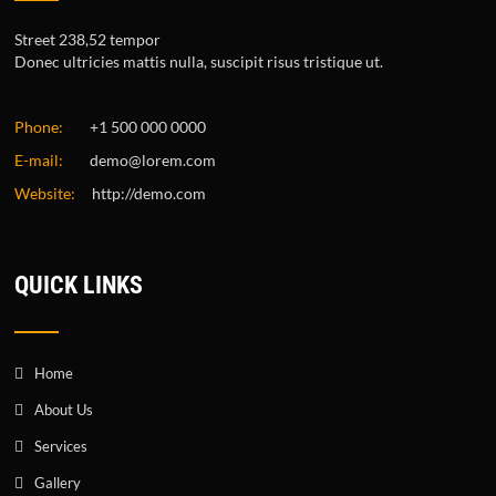
Street 238,52 tempor
Donec ultricies mattis nulla, suscipit risus tristique ut.
Phone:
+1 500 000 0000
E-mail:
demo@lorem.com
Website:
http://demo.com
QUICK LINKS
Home
About Us
Services
Gallery