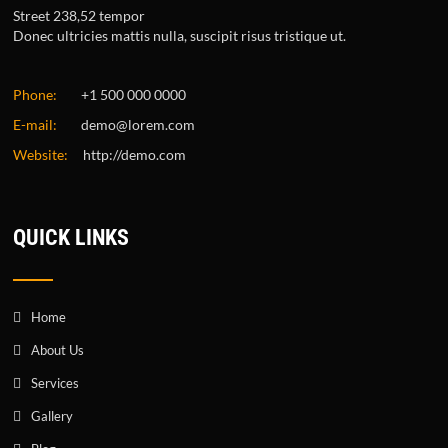
Street 238,52 tempor
Donec ultricies mattis nulla, suscipit risus tristique ut.
Phone:
+1 500 000 0000
E-mail:
demo@lorem.com
Website:
http://demo.com
QUICK LINKS
Home
About Us
Services
Gallery